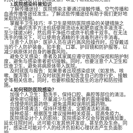
3.医院感染科普知识
了解传播途径：医院感染主要通过接触传播、空气传播和
血液传播等途径发生。了解这些传播途径有助于我们更好地
采取防控措施。
掌握手卫生技巧：手卫生是预防医院感染的关键措施之
一。正确的洗手方法包括使用流动水和肥皂或洗手液洗手，
至少揉搓
20秒，然后用干净纸巾或烘干机擦干双手。在无法
洗手的情况下，可以使用含酒精的手消毒剂进行手消毒。
注意个人防护：医护人员在进行高风险操作时，应穿戴适
当的个人防护装备，如手套、口罩、护目镜和防护服等，以
减少病原体对自身的暴露风险。
避免交叉感染：患者及其家属应遵守医院的探视和陪护制
度，避免与感染患者密切接触。同时，也要注意个人卫生和
饮食卫生，避免将病原体带入医院。
及时就医与报告：如果患者出现感染症状（如发热、咳
嗽、腹泻等），应及时就医并告知医生自己的旅行史、接触
史等相关信息。同时，也要积极配合医生的治疗和防控措
施。
4.如何预防医院感染？
加强个人卫生：勤洗手，保持口腔、鼻腔等部位的清洁。
避免密切接触：尽量减少与感染患者的直接接触。
合理使用抗菌药物：避免滥用和误用抗菌药物。
加强环境清洁：保持环境整洁，定期清洁和消毒。
接种疫苗：根据医生建议接种相关疫苗，提高免疫力。
医院感染对个人的影响：医院感染不仅会导致病情加重，
延长住院时间，还可能引发其他并发症，甚至危及生命。同
时，感染还可能对个人的经济负担和心理状态产生负面影
响。