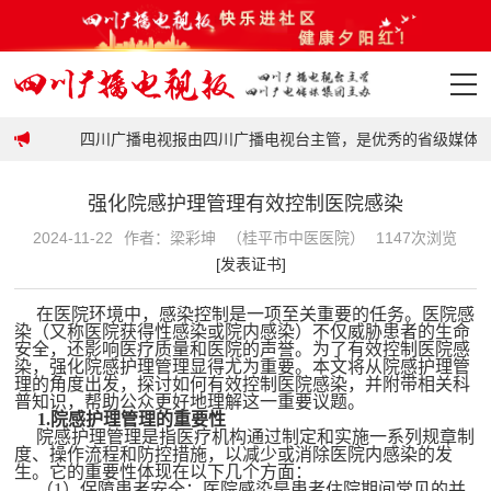
政策
四川广播电视报由四川广播电视台主管，是优秀的省级媒体平台
首页
强化院感护理管理有效控制医院感染
政策
2024-11-22
作者：梁彩坤
（桂平市中医医院）
1147次浏览
[发表证书]
要闻
在医院环境中，感染控制是一项至关重要的任务。医院感
地市
染（又称医院获得性感染或院内感染）不仅威胁患者的生命
安全，还影响医疗质量和医院的声誉。为了有效控制医院感
染，强化院感护理管理显得尤为重要。本文将从院感护理管
理的角度出发，探讨如何有效控制医院感染，并附带相关科
科普
普知识，帮助公众更好地理解这一重要议题。
1.院感护理管理的重要性
院感护理管理是指医疗机构通过制定和实施一系列规章制
视频
度、操作流程和防控措施，以减少或消除医院内感染的发
生。它的重要性体现在以下几个方面：
（
1）保障患者安全：医院感染是患者住院期间常见的并