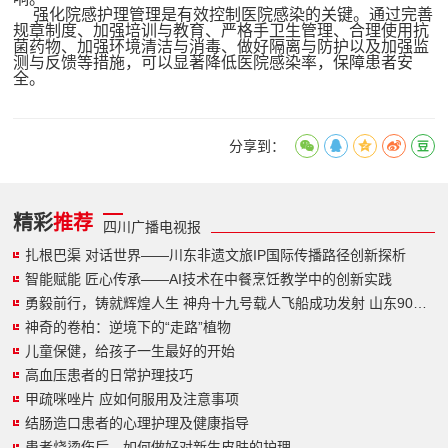
强化院感护理管理是有效控制医院感染的关键。通过完善
规章制度、加强培训与教育、严格手卫生管理、合理使用抗
菌药物、加强环境清洁与消毒、做好隔离与防护以及加强监
测与反馈等措施，可以显著降低医院感染率，保障患者安
全。
分享到：
精彩
推荐
四川广播电视报
扎根巴渠 对话世界——川东非遗文旅IP国际传播路径创新探析
智能赋能 匠心传承——AI技术在中餐烹饪教学中的创新实践
勇毅前行，铸就辉煌人生 神舟十九号载人飞船成功发射 山东90后小伙圆梦太空
神奇的卷柏：逆境下的“走路”植物
儿童保健，给孩子一生最好的开始
高血压患者的日常护理技巧
甲疏咪唑片 应如何服用及注意事项
结肠造口患者的心理护理及健康指导
患者烧烫伤后，如何做好对新生皮肤的护理