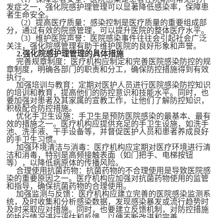
报纸
发症之一，强化院感护理管理可以显著降低感染率，保障患
者生命安全。
（
2）提高医疗质量：感染控制是医疗质量的重要组成部
理事
分，通过有效的院感管理，可以提升医院的整体医疗水平。
（
3）维护医院声誉：医院感染事件往往会引起社会广泛
关注，强化院感管理有助于维护医院的良好形象和声誉。
民生
2.强化院感护理管理的具体措施
完善规章制度：医疗机构应制定和完善医院感染防控的规
章制度，明确各部门的职责和分工，确保防控措施得到有效
执行。
特别声明
加强培训与教育：定期对医护人员进行医院感染防控知识
的培训和教育，提高他们的防控意识和技能水平。同时，也
要加强对患者及其家属的宣教工作，让他们了解防控知识，
关于我们
积极配合防控措施。
优化手卫生设施：手卫生是预防医院感染的最基本、最有
效的措施之一。医疗机构应提供充足的手卫生设施，如洗手
科普合作
池、洗手液、干手设备等，并督促医护人员和患者养成良好
的手卫生习惯。
加强环境清洁与消毒：医疗机构应定期对医疗环境进行清
联系我们
洁和消毒，特别是高频接触表面（如门把手、电梯按钮
等），以降低病原体的传播风险。
合理使用抗菌药物：抗菌药物的不合理使用是导致医院感
广告服务
染的重要原因之一。医疗机构应加强对抗菌药物使用的监管
和指导，确保抗菌药物的合理使用。
加强监测与反馈：医疗机构应建立完善的医院感染监测系
统，及时收集和分析感染数据，发现感染暴发或流行趋势时
加入我们
及时采取应对措施。同时，也要建立反馈机制，对防控措施
的执行情况进行评估和反馈，以便不断改进和完善。