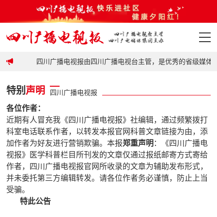
政策
四川广播电视报由四川广播电视台主管，是优秀的省级媒体平
首页
特别
声明
四川广播电视报
政策
各位作者：
近期有人冒充我《四川广播电视报》社编辑，通过频繁拨打
要闻
科室电话联系作者，以转发本报官网科普文章链接为由，添
加作者为好友进行营销欺骗。本报
郑重声明
：《
四川广播电
地市
视报
》医学科普栏目所刊发的文章仅通过报纸邮寄方式寄给
作者，
四川广播电视报
官网所收录的文章为辅助发布形式，
科普
并未委托第三方编辑转发。请各位作者务必谨慎，防止上当
受骗。
视频
特此公告