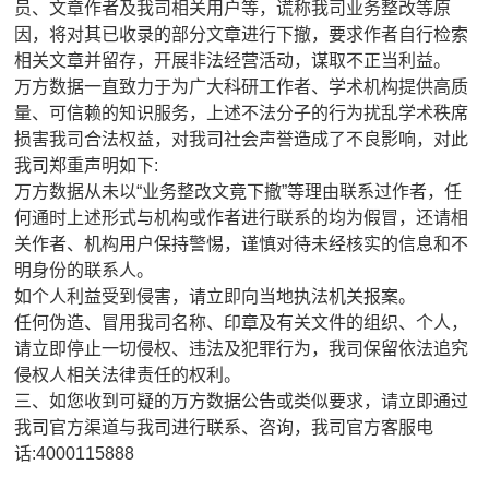
员、文章作者及我司相关用户等，谎称我司业务整改等原
因，将对其已收录的部分文章进行下撤，要求作者自行检索
相关文章并留存，开展非法经营活动，谋取不正当利益。
万方数据一直致力于为广大科研工作者、学术机构提供高质
量、可信赖的知识服务，上述不法分子的行为扰乱学术秩席
损害我司合法权益，对我司社会声誉造成了不良影响，对此
我司郑重声明如下:
万方数据从未以“业务整改文竟下撤”等理由联系过作者，任
何通时上述形式与机构或作者进行联系的均为假冒，还请相
关作者、机构用户保持警惕，谨慎对待未经核实的信息和不
明身份的联系人。
如个人利益受到侵害，请立即向当地执法机关报案。
任何伪造、冒用我司名称、印章及有关文件的组织、个人，
请立即停止一切侵权、违法及犯罪行为，我司保留依法追究
侵权人相关法律责任的权利。
三、如您收到可疑的万方数据公告或类似要求，请立即通过
我司官方渠道与我司进行联系、咨询，我司官方客服电
话:4000115888