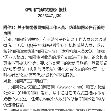
报纸
《四川广播电视报》
报社
理事
2023年7月30
民生
附件1：关于警惕假冒知网工作人员、伪造知网公告行骗的
声明
近期，知网接到举报，有不法分子以知网工作人员名义通过
特别声明
微信、电话、QQ等方式联系教学科研机构或其人员，或者
私刻知网印章伪造“知网公告”向上述机构和人员发送，谎称
关于我们
“因业务整改，知网将对收录的部分文章进行下架，论文检索
页将不再被认可”等，要求与其留下的微信号联系，登录所谓
科普合作
的“知网”网站（实则为假网站）保存发表论文的检索页，实
则推销其论文“代写代发”或其他不法服务。
联系我们
对此，知网严正声明如下：
一、知网公告仅通过知网官网（www.cnki.net）和官方微信
广告服务
公众号（CNKI知网）发布，从未通过任何方式直接向机构
或者个人发送，任何机构或个人收到的所谓“知网公告”均为
加入我们
伪造和假冒。
二、知网从未以“业务整改文献下架检索页不被认可”等理由