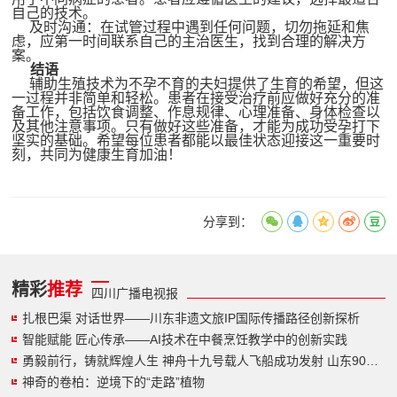
自己的技术。
及时沟通：在试管过程中遇到任何问题，切勿拖延和焦
虑，应第一时间联系自己的主治医生，找到合理的解决方
案。
结语
辅助生殖技术为不孕不育的夫妇提供了生育的希望，但这
一过程并非简单和轻松。患者在接受治疗前应做好充分的准
备工作，包括饮食调整、作息规律、心理准备、身体检查以
及其他注意事项。只有做好这些准备，才能为成功受孕打下
坚实的基础。希望每位患者都能以最佳状态迎接这一重要时
刻，共同为健康生育加油！
分享到：
精彩
推荐
四川广播电视报
扎根巴渠 对话世界——川东非遗文旅IP国际传播路径创新探析
智能赋能 匠心传承——AI技术在中餐烹饪教学中的创新实践
勇毅前行，铸就辉煌人生 神舟十九号载人飞船成功发射 山东90后小伙圆梦太空
神奇的卷柏：逆境下的“走路”植物