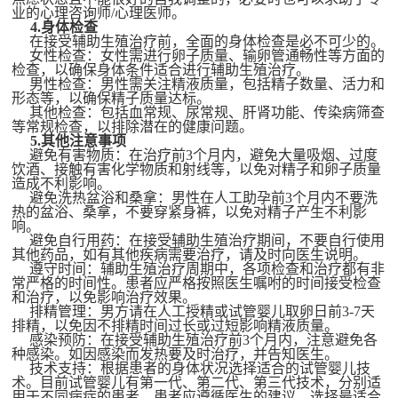
业的心理咨询师
/心理医师。
4.
身体检查
在接受辅助生殖治疗前，全面的身体检查是必不可少的。
女性检查：女性需进行卵子质量、输卵管通畅性等方面的
检查，以确保身体条件适合进行辅助生殖治疗。
男性检查：男性需关注精液质量，包括精子数量、活力和
形态等，以确保精子质量达标。
其他检查：包括血常规、尿常规、肝肾功能、传染病筛查
等常规检查，以排除潜在的健康问题。
5.
其他注意事项
避免有害物质：在治疗前
3个月内，避免大量吸烟、过度
饮酒、接触有害化学物质和射线等，以免对精子和卵子质量
造成不利影响。
避免洗热盆浴和桑拿：男性在人工助孕前
3个月内不要洗
热的盆浴、桑拿，不要穿紧身裤，以免对精子产生不利影
响。
避免自行用药：在接受辅助生殖治疗期间，不要自行使用
其他药品，如有其他疾病需要治疗，请及时向医生说明。
遵守时间：辅助生殖治疗周期中，各项检查和治疗都有非
常严格的时间性。患者应严格按照医生嘱咐的时间接受检查
和治疗，以免影响治疗效果。
排精管理：男方请在人工授精或试管婴儿取卵日前
3
-7天
排精，以免因不排精时间过长或过短影响精液质量。
感染预防：在接受辅助生殖治疗前
3个月内，注意避免各
种感染。如因感染而发热要及时治疗，并告知医生。
技术支持：根据患者的身体状况选择适合的试管婴儿技
术。目前试管婴儿有第一代、第二代、第三代技术，分别适
用于不同病症的患者。患者应遵循医生的建议，选择最适合