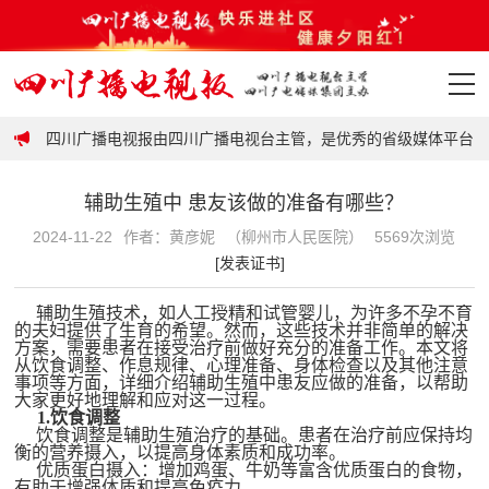
政策
四川广播电视报由四川广播电视台主管，是优秀的省级媒体平台，
首页
辅助生殖中 患友该做的准备有哪些？
政策
2024-11-22
作者：黄彦妮
（柳州市人民医院）
5569次浏览
[发表证书]
要闻
辅助生殖技术，如人工授精和试管婴儿，为许多不孕不育
地市
的夫妇提供了生育的希望。然而，这些技术并非简单的解决
方案，需要患者在接受治疗前做好充分的准备工作。本文将
从饮食调整、作息规律、心理准备、身体检查以及其他注意
事项等方面，详细介绍辅助生殖中患友应做的准备，以帮助
科普
大家更好地理解和应对这一过程。
1.
饮食调整
饮食调整是辅助生殖治疗的基础。患者在治疗前应保持均
视频
衡的营养摄入，以提高身体素质和成功率。
优质蛋白摄入：增加鸡蛋、牛奶等富含优质蛋白的食物，
有助于增强体质和提高免疫力。