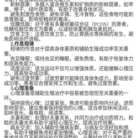
报纸
新鲜蔬果：多摄入富含维生素和矿物质的新鲜蔬果，如苹
果、橙子、绿叶蔬菜等，有助于改善身体状况。
避免刺激性食物：避免辛辣、生冷食物，这些食物可能刺
理事
激胃肠道，影响受精卵的着床。
低糖低脂：对于患有多囊卵巢综合征（
PCOS）的患者，
低糖低脂饮食尤为重要，以减轻体重和胰岛素抵抗。
民生
饮食卫生：注意饮食卫生，防止胃肠炎等疾病的发生，避
免影响治疗进程。
2.
作息规律
规律的作息对于提高身体素质和辅助生殖成功率至关重
特别声明
要。
充足睡眠：保持充足的睡眠，避免熬夜，有助于恢复体力
和提高免疫力。
关于我们
适度运动：适当运动不仅可以增强体质，还能缓解心理压
力，提高受孕成功率。
避免过度劳累：过度劳累可能降低身体免疫力，影响受孕
科普合作
成功率。患者应合理安排工作和生活，避免过度劳累。
3.
心理准备
心理准备是辅助生殖治疗中容易被忽视但至关重要的一
联系我们
环。
保持愉悦心情：过度紧张、焦虑可能会影响内分泌，进而
影响受孕。建议患者保持愉悦的心情，适当参加休闲活动，
广告服务
如听音乐、看电视、阅读等。
夫妻和睦：处理好夫妻关系，共同为治疗成功而努力。和
睦的夫妻关系有助于减轻心理压力，提高治疗效果。
病友交流：加入辅助生殖病友群，与病友交流经验和感
加入我们
受，有助于缓解焦虑和紧张情绪。
心理咨询：对于有严重的
焦虑状态且不能很好的自我调整的，必要时也可以求助于专