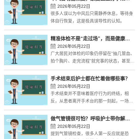
2026年05月22日
很多人误以为中风后只需静养休息，等待身
体自行恢复，这是极具误导性的认知。
精准体检不是“走过场”，而是健康管理的“起跑线”
2026年05月22日
广大居民对体检的印象仍停留在“抽几管血、
拍个胸片、走完流程”就完事的状态，甚至认
为年年体检也没查出问题，完全就是走过
场。
手术结束后护士都在忙着做哪些事？
2026年05月22日
手术结束并不意味着医疗行为的终结，相
反，从患者离开手术台的那一刻起，一场围
绕生命体征监护、伤口管理、转运安全与无
菌控制的精密流程才刚刚展开。
做气管镜很可怕？呼吸护士带你解锁真实检查全过程
2026年05月22日
提到气管镜检查，很多人第一反应就是恐