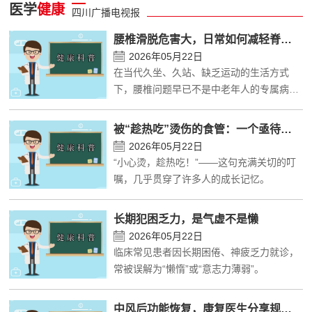
报纸
医学
健康
四川广播电视报
腰椎滑脱危害大，日常如何减轻脊柱压力？
理事
2026年05月22日
在当代久坐、久站、缺乏运动的生活方式
民生
下，腰椎问题早已不是中老年人的专属病
症，越来越多年轻人出现腰部酸痛、僵硬、
特别声明
发力受限等不适，
被“趁热吃”烫伤的食管：一个亟待纠正的饮食误区
2026年05月22日
关于我们
“小心烫，趁热吃！”——这句充满关切的叮
嘱，几乎贯穿了许多人的成长记忆。
科普合作
联系我们
长期犯困乏力，是气虚不是懒
2026年05月22日
临床常见患者因长期困倦、神疲乏力就诊，
广告服务
常被误解为“懒惰”或“意志力薄弱”。
加入我们
中风后功能恢复，康复医生分享规范训练思路