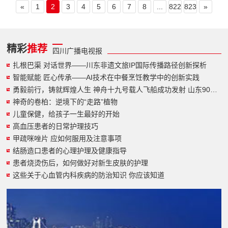
«
1
2
3
4
5
6
7
8
...
822
823
»
精彩
推荐
四川广播电视报
扎根巴渠 对话世界——川东非遗文旅IP国际传播路径创新探析
智能赋能 匠心传承——AI技术在中餐烹饪教学中的创新实践
勇毅前行，铸就辉煌人生 神舟十九号载人飞船成功发射 山东90后小伙圆梦太空
神奇的卷柏：逆境下的“走路”植物
儿童保健，给孩子一生最好的开始
高血压患者的日常护理技巧
甲疏咪唑片 应如何服用及注意事项
结肠造口患者的心理护理及健康指导
患者烧烫伤后，如何做好对新生皮肤的护理
这些关于心血管内科疾病的防治知识 你应该知道