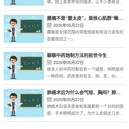
惧，网上各类夸张的描述，让不少患者没做
检查就先产生心理阴影，甚至因为害怕拖延
检查、耽误病情诊断。
腰痛不是“腰太皮”，是核心肌群“睡着了”
2026年05月22日
腰痛是全球范围内导致残疾和劳动力丧失的
首要原因之一。
聊聊中药炮制方法的前世今生
2026年05月22日
很多人抓中药时都会有一个疑惑，明明是同
一种药材，药房里却有生、熟、炙、炒、酒
制、醋制等不同规格，价格和功效也天差地
别。
肺癌术后为什么会气短、胸闷？肺不张和呼吸功能恢复科普
2026年05月22日
肺癌术后很多患者和家属都有一个共同的困
惑：手术明明成功了，为什么走路走几步就
喘不上气、胸口闷得难受？