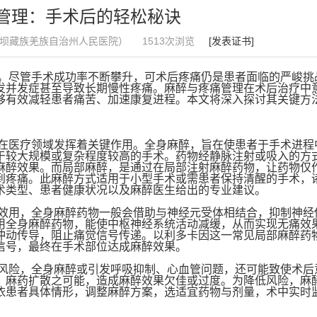
管理：手术后的轻松秘诀
坝藏族羌族自治州人民医院）
1513次浏览
[发表证书]
。尽管手术成功率不断攀升，可术后疼痛仍是患者面临的严峻挑
发并发症甚至导致长期慢性疼痛。麻醉与疼痛管理在术后治疗中
够有效减轻患者痛苦、加速康复进程。本文将深入探讨其关键方
在医疗领域发挥着关键作用。全身麻醉，旨在使患者于手术进程
于较大规模或复杂程度较高的手术。药物经静脉注射或吸入的方
麻醉效果。而局部麻醉，是通过在局部注射麻醉药物，让药物仅
到疼痛。此麻醉方式适用于小型手术或需患者保持清醒的手术，
术类型、患者健康状况以及麻醉医生给出的专业建议。
效用，全身麻醉药物一般会借助与神经元受体相结合，抑制神经
用全身麻醉药物，能使中枢神经系统活动减缓，从而实现无痛效
冲动传导，阻止痛觉信号传递。以利多卡因这一常见局部麻醉药
信号，最终在手术部位达成麻醉效果。
风险，全身麻醉或引发呼吸抑制、心血管问题，还可能致使术后
、麻药扩散之可能，造成麻醉效果欠佳或过度。为降低风险，麻
依患者具体情形，调整麻醉方案，选适宜药物与剂量，术中实时