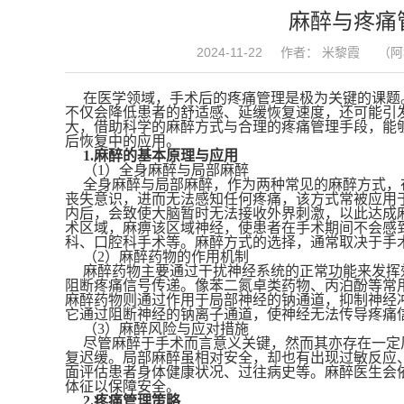
麻醉与疼痛
2024-11-22
作者： 米黎霞
（阿
在医学领域，手术后的疼痛管理是极为关键的课题
不仅会降低患者的舒适感、延缓恢复速度，还可能引
大，借助科学的麻醉方式与合理的疼痛管理手段，能
后恢复中的应用。
1.麻醉的基本原理与应用
（
1）全身麻醉与局部麻醉
全身麻醉与局部麻醉，作为两种常见的麻醉方式，
丧失意识，进而无法感知任何疼痛，该方式常被应用
内后，会致使大脑暂时无法接收外界刺激，以此达成
术区域，麻痹该区域神经，使患者在手术期间不会感
科、口腔科手术等。麻醉方式的选择，通常取决于手
（
2）麻醉药物的作用机制
麻醉药物主要通过干扰神经系统的正常功能来发挥
阻断疼痛信号传递。像苯二氮卓类药物、丙泊酚等常
麻醉药物则通过作用于局部神经的钠通道，抑制神经
它通过阻断神经的钠离子通道，使神经无法传导疼痛
（
3）麻醉风险与应对措施
尽管麻醉于手术而言意义关键，然而其亦存在一定
复迟缓。局部麻醉虽相对安全，却也有出现过敏反应
面评估患者身体健康状况、过往病史等。麻醉医生会
体征以保障安全。
2.疼痛管理策略