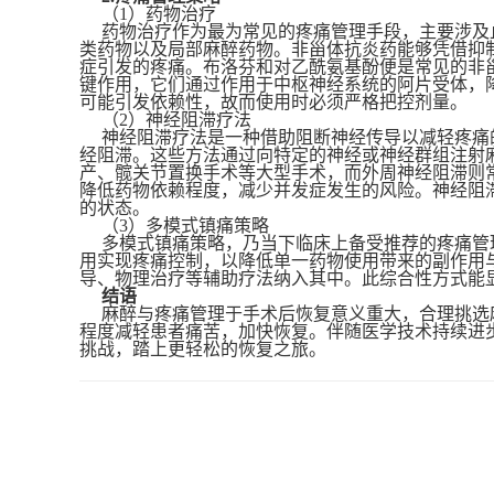
（
1）药物治疗
药物治疗作为最为常见的疼痛管理手段，主要涉及
类药物以及局部麻醉药物。非甾体抗炎药能够凭借抑
症引发的疼痛。布洛芬和对乙酰氨基酚便是常见的非
键作用，它们通过作用于中枢神经系统的阿片受体，
可能引发依赖性，故而使用时必须严格把控剂量。
（
2）神经阻滞疗法
神经阻滞疗法是一种借助阻断神经传导以减轻疼痛
经阻滞。这些方法通过向特定的神经或神经群组注射
产、髋关节置换手术等大型手术，而外周神经阻滞则
降低药物依赖程度，减少并发症发生的风险。神经阻
的状态。
（
3）多模式镇痛策略
多模式镇痛策略，乃当下临床上备受推荐的疼痛管
用实现疼痛控制，以降低单一药物使用带来的副作用
导、物理治疗等辅助疗法纳入其中。此综合性方式能
结语
麻醉与疼痛管理于手术后恢复意义重大，合理挑选
程度减轻患者痛苦，加快恢复。伴随医学技术持续进
挑战，踏上更轻松的恢复之旅。