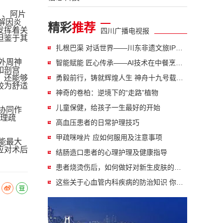
s）、阿片
解因炎
精彩
推荐
发挥着关
四川广播电视报
但鉴于其
扎根巴渠 对话世界——川东非遗文旅IP国际传播路径创新探析
外周神
智能赋能 匠心传承——AI技术在中餐烹饪教学中的创新实践
如剖宫
，还能够
勇毅前行，铸就辉煌人生 神舟十九号载人飞船成功发射 山东90后小伙圆梦太空
较为舒适
神奇的卷柏：逆境下的“走路”植物
儿童保健，给孩子一生最好的开始
协同作
心理疏
高血压患者的日常护理技巧
甲疏咪唑片 应如何服用及注意事项
能最大
应对术后
结肠造口患者的心理护理及健康指导
患者烧烫伤后，如何做好对新生皮肤的护理
这些关于心血管内科疾病的防治知识 你应该知道