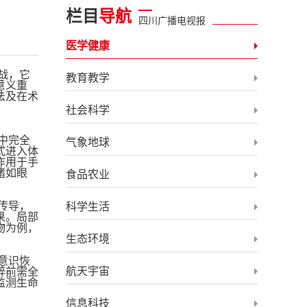
栏目
导航
四川广播电视报
医学健康
战，它
教育教学
意义重
法及在术
社会科学
中完全
气象地球
式进入体
作用于手
诸如眼
食品农业
传导，
科学生活
果。局部
物为例，
生态环境
意识恢
航天宇宙
醉前需全
监测生命
信息科技