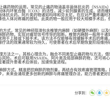
止痛药物的运用，常见的止痛药物涵盖非甾体抗炎药（
NSAID
制体内环氧合酶（COX）的活性，减少前列腺素的生成，进而缓
甾体抗炎药。阿片类药物诸如吗啡和芬太尼，在应对严重疼痛时
降低人体对疼痛的感知。此类药物一般应用于较大规模手术后，
的方式，常见的神经阻滞包含椎管内麻醉（如硬膜外麻醉）以及
麻醉药物，实现对痛觉信号传导的阻断。椎管内麻醉一般用于诸
常用于上肢或下肢手术。该方法不仅能够有效缓解手术后的疼痛
滞疗法的效果通常较为持久，可使患者在术后早期恢复阶段维持
理方法之一，其核心理念为，融合不同类型止痛药物与方法，借
与风险。术后可联用
NSAIDs、阿片类及局部麻醉药物，还可将
显著提升患者术后体验，加速恢复进程。
麻醉方式、精准把控麻醉药物剂量，再结合有效疼痛管理策略，
步，未来会涌现更多创新的麻醉与疼痛管理办法，助力患者更好
分享到：