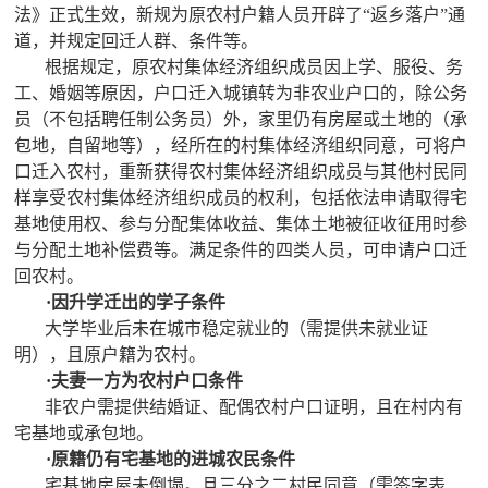
报纸
法》正式生效，新规为原农村户籍人员开辟了“返乡落户”通
道，并规定回迁人群、条件等。
理事
根据规定，原农村集体经济组织成员因上学、服役、务
工、婚姻等原因，户口迁入城镇转为非农业户口的，除公务
民生
员（不包括聘任制公务员）外，家里仍有房屋或土地的（承
包地，自留地等），经所在的村集体经济组织同意，可将户
口迁入农村，重新获得农村集体经济组织成员与其他村民同
特别声明
样享受农村集体经济组织成员的权利，包括依法申请取得宅
基地使用权、参与分配集体收益、集体土地被征收征用时参
关于我们
与分配土地补偿费等。满足条件的四类人员，可申请户口迁
回农村。
科普合作
·因升学迁出的学子条件
大学毕业后未在城市稳定就业的（需提供未就业证
联系我们
明），且原户籍为农村。
·夫妻一方为农村户口条件
广告服务
非农户需提供结婚证、配偶农村户口证明，且在村内有
宅基地或承包地。
加入我们
·原籍仍有宅基地的进城农民条件
宅基地房屋未倒塌。且三分之二村民同意（需签字表