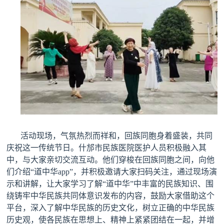
报纸
理事
民生
特别声明
关于我们
科普合作
活动现场，气氛热烈而祥和，回族同胞身着盛装，共同
庆祝这一传统节日。什邡市民族医院医护人员积极融入其
联系我们
中，与大家亲切交流互动。他们穿梭在回族同胞之间，向他
们介绍
“
道中华
app”
，并积极邀请大家扫码关注，通过现场演
广告服务
示和讲解，让大家学习了解
“
道中华
”
中丰富的民族知识、围
绕铸牢中华民族共同体意识发布的内容，鼓励大家借助这个
加入我们
平台，深入了解中华民族的历史文化，树立正确的中华民族
历史观，使各民族在思想上、精神上紧紧团结在一起，并增