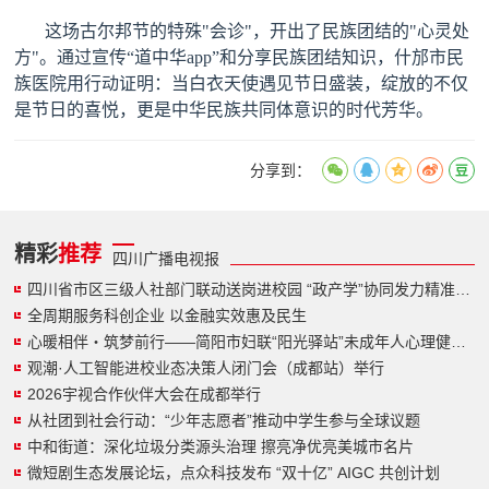
这场古尔邦节的特殊
"
会诊
"
，开出了民族团结的
"
心灵处
方
"
。通过宣传
“
道中华
app”
和分享民族团结知识，什邡市民
族医院用行动证明：当白衣天使遇见节日盛装，绽放的不仅
是节日的喜悦，更是中华民族共同体意识的时代芳华。
分享到：
精彩
推荐
四川广播电视报
四川省市区三级人社部门联动送岗进校园 “政产学”协同发力精准促就业
全周期服务科创企业 以金融实效惠及民生
心暖相伴・筑梦前行——简阳市妇联“阳光驿站”未成年人心理健康项目正式启动
观潮·人工智能进校业态决策人闭门会（成都站）举行
2026宇视合作伙伴大会在成都举行
从社团到社会行动：“少年志愿者”推动中学生参与全球议题
中和街道：深化垃圾分类源头治理 擦亮净优亮美城市名片
微短剧生态发展论坛，点众科技发布 “双十亿” AIGC 共创计划