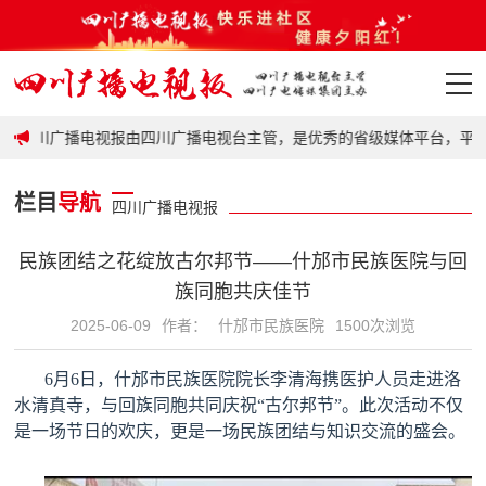
政策
四川广播电视报由四川广播电视台主管，是优秀的省级媒体平台，平台汇
首页
栏目
导航
四川广播电视报
政策
民族团结之花绽放古尔邦节——什邡市民族医院与回
要闻
族同胞共庆佳节
2025-06-09
作者：
什邡市民族医院
1500次浏览
地市
6
月
6
日，什邡市民族医院院长李清海携医护人员走进洛
科普
水清真寺，与回族同胞共同庆祝
“
古尔邦节
”
。此次活动不仅
是一场节日的欢庆，更是一场民族团结与知识交流的盛会。
视频